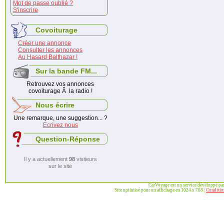
Mot de passe oublié ?
S'inscrire
Covoiturage
Créer une annonce
Consulter les annonces
Au Hasard Balthazar !
Sur la bande FM...
Retrouvez vos annonces
covoiturage Ã la radio !
Nous écrire
Une remarque, une suggestion... ?
Ecrivez nous
Question-Réponse
Il y a actuellement
98
visiteurs
sur le site
CarVoyage est un service développé pa
Site optimisé pour un affichage en 1024 x 768 |
Condition