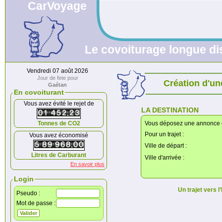
CarVoyage
Le covoiturage longue dis
Vendredi 07 août 2026
Jour de fete pour
Création d'u
Gaétan
En covoiturant
Vous avez évité le rejet de
LA DESTINATION
Tonnes de CO2
Vous déposez une annonce
Pour un trajet :
Vous avez économisé
Ville de départ :
Litres de Carburant
Ville d'arrivée :
En savoir plus
Login
Un trajet vers l
Pseudo :
Mot de passe :