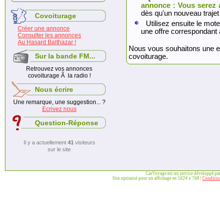
annonce : Vous serez 
dès qu'un nouveau trajet
Covoiturage
Utilisez ensuite le mote
Créer une annonce
une offre correspondant 
Consulter les annonces
Au Hasard Balthazar !
Nous vous souhaitons une exc
Sur la bande FM...
covoiturage.
Retrouvez vos annonces
covoiturage Ã la radio !
Nous écrire
Une remarque, une suggestion... ?
Ecrivez nous
Question-Réponse
Il y a actuellement
41
visiteurs
sur le site
CarVoyage est un service développé pa
Site optimisé pour un affichage en 1024 x 768 |
Condition