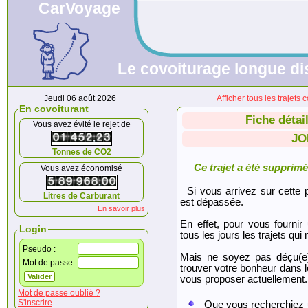
CarVoyage
Le covoiturage longue dis
Jeudi 06 août 2026
Afficher tous les traje
En covoiturant
Fiche détai
Vous avez évité le rejet de
JO
Tonnes de CO2
Ce trajet a été supprimé.
Vous avez économisé
Si vous arrivez sur cette p
Litres de Carburant
est dépassée.
En savoir plus
En effet, pour vous fournir
Login
tous les jours les trajets qui 
Pseudo :
Mais ne soyez pas déçu(e
Mot de passe :
trouver votre bonheur dans 
vous proposer actuellement.
Mot de passe oublié ?
S'inscrire
Que vous recherchiez 