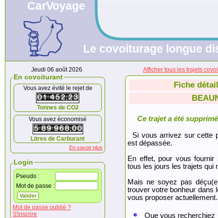
CarVoyage
Le covoiturage longue dis
Jeudi 06 août 2026
Afficher tous les trajets 
En covoiturant
Fiche détai
Vous avez évité le rejet de
BEAUN
Tonnes de CO2
Ce trajet a été supprimé.
Vous avez économisé
Si vous arrivez sur cette p
Litres de Carburant
est dépassée.
En savoir plus
En effet, pour vous fournir
Login
tous les jours les trajets qui 
Pseudo :
Mais ne soyez pas déçu(e
Mot de passe :
trouver votre bonheur dans 
vous proposer actuellement.
Mot de passe oublié ?
S'inscrire
Que vous recherchiez 