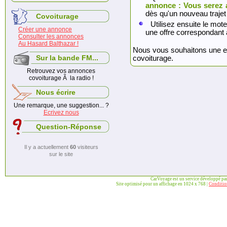
annonce : Vous serez 
dès qu'un nouveau trajet
Covoiturage
Utilisez ensuite le mote
Créer une annonce
une offre correspondant 
Consulter les annonces
Au Hasard Balthazar !
Nous vous souhaitons une exc
Sur la bande FM...
covoiturage.
Retrouvez vos annonces
covoiturage Ã la radio !
Nous écrire
Une remarque, une suggestion... ?
Ecrivez nous
Question-Réponse
Il y a actuellement
60
visiteurs
sur le site
CarVoyage est un service développé pa
Site optimisé pour un affichage en 1024 x 768 |
Condition