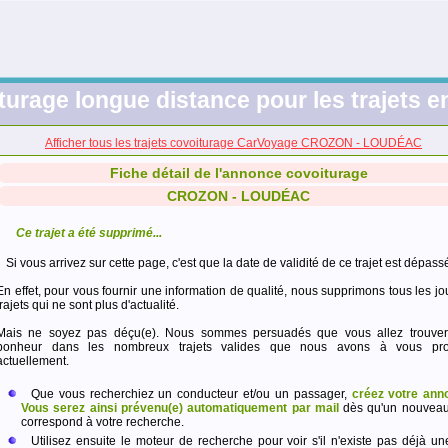
turage longue distance pour les trajets e
Afficher tous les trajets covoiturage CarVoyage CROZON - LOUDÉAC
Fiche détail de l'annonce covoiturage
CROZON - LOUDÉAC
Ce trajet a été supprimé...
Si vous arrivez sur cette page, c'est que la date de validité de ce trajet est dépass
En effet, pour vous fournir une information de qualité, nous supprimons tous les jo
trajets qui ne sont plus d'actualité.
Mais ne soyez pas déçu(e). Nous sommes persuadés que vous allez trouver
bonheur dans les nombreux trajets valides que nous avons à vous pro
actuellement.
Que vous recherchiez un conducteur et/ou un passager,
créez votre ann
Vous serez ainsi prévenu(e) automatiquement par mail
dès qu'un nouveau 
correspond à votre recherche.
Utilisez ensuite le moteur de recherche pour voir s'il n'existe pas déjà un