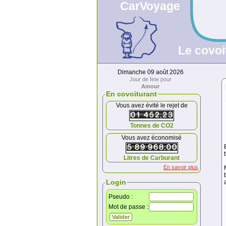
CarVoyage
Le covoi
Dimanche 09 août 2026
Jour de fete pour
Amour
En covoiturant
Vous avez évité le rejet de
Tonnes de CO2
Vous avez économisé
Litres de Carburant
En savoir plus
Login
Pseudo :
Mot de passe :