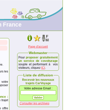
n France
Page d'accueil
Webmaster
Pour
proposer gratuitement
un service de covoiturage
souple et performant à vos
ée.
visiteurs, cliquez
ICI
.
urs les
Liste de diffusion
Recevoir les nouveaux
 votre
trajets CarVoyage
poser
Votre adresse Email :
once :
trajet
Consulter les archives
e offre