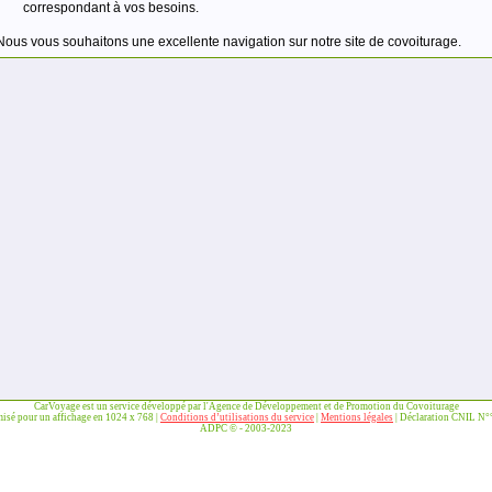
correspondant à vos besoins.
Nous vous souhaitons une excellente navigation sur notre site de covoiturage.
CarVoyage est un service développé par l'Agence de Développement et de Promotion du Covoiturage
misé pour un affichage en 1024 x 768 |
Conditions d’utilisations du service
|
Mentions légales
| Déclaration CNIL N
ADPC © - 2003-2023