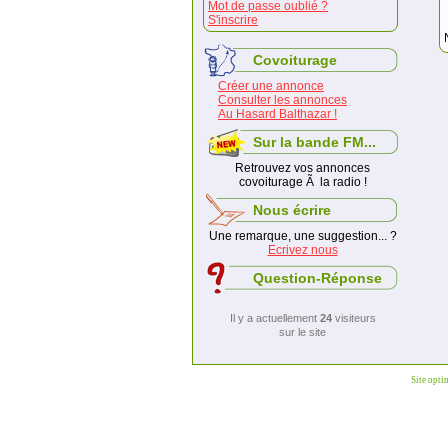
Mot de passe oublié ?
S'inscrire
Covoiturage
Créer une annonce
Consulter les annonces
Au Hasard Balthazar !
Sur la bande FM...
Retrouvez vos annonces
covoiturage Ã la radio !
Nous écrire
Une remarque, une suggestion... ?
Ecrivez nous
Question-Réponse
Il y a actuellement
24
visiteurs
sur le site
Site opti