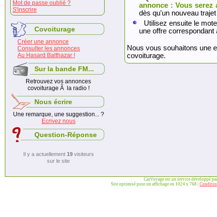
Mot de passe oublié ?
annonce : Vous serez 
S'inscrire
dès qu'un nouveau trajet
Utilisez ensuite le mote
Covoiturage
une offre correspondant 
Créer une annonce
Nous vous souhaitons une exc
Consulter les annonces
Au Hasard Balthazar !
covoiturage.
Sur la bande FM...
Retrouvez vos annonces
covoiturage Ã la radio !
Nous écrire
Une remarque, une suggestion... ?
Ecrivez nous
Question-Réponse
Il y a actuellement
19
visiteurs
sur le site
CarVoyage est un service développé pa
Site optimisé pour un affichage en 1024 x 768 |
Condition