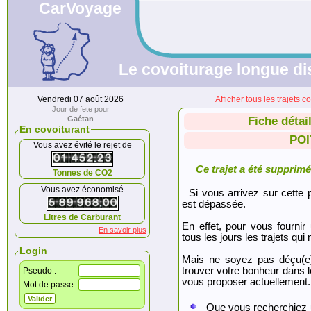
CarVoyage
Le covoiturage longue dis
Vendredi 07 août 2026
Afficher tous les trajet
Jour de fete pour
Gaétan
Fiche détai
En covoiturant
POI
Vous avez évité le rejet de
Ce trajet a été supprimé.
Tonnes de CO2
Vous avez économisé
Si vous arrivez sur cette p
est dépassée.
Litres de Carburant
En effet, pour vous fournir
En savoir plus
tous les jours les trajets qui 
Login
Mais ne soyez pas déçu(e
trouver votre bonheur dans 
Pseudo :
vous proposer actuellement.
Mot de passe :
Que vous recherchiez 