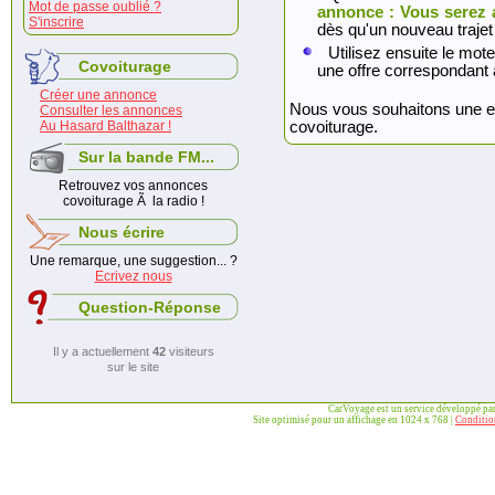
Mot de passe oublié ?
annonce : Vous serez 
S'inscrire
dès qu'un nouveau trajet
Utilisez ensuite le mote
Covoiturage
une offre correspondant 
Créer une annonce
Nous vous souhaitons une exc
Consulter les annonces
Au Hasard Balthazar !
covoiturage.
Sur la bande FM...
Retrouvez vos annonces
covoiturage Ã la radio !
Nous écrire
Une remarque, une suggestion... ?
Ecrivez nous
Question-Réponse
Il y a actuellement
42
visiteurs
sur le site
CarVoyage est un service développé pa
Site optimisé pour un affichage en 1024 x 768 |
Condition