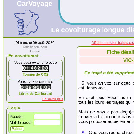
CarVoyage
Le covoiturage longue dis
Dimanche 09 août 2026
Afficher tous les trajet
Jour de fete pour
Amour
Fiche détai
En covoiturant
VIC
Vous avez évité le rejet de
Ce trajet a été supprimé.
Tonnes de CO2
Vous avez économisé
Si vous arrivez sur cette p
est dépassée.
Litres de Carburant
En effet, pour vous fournir
En savoir plus
tous les jours les trajets qui 
Login
Mais ne soyez pas déçu(e
trouver votre bonheur dans 
Pseudo :
vous proposer actuellement.
Mot de passe :
Que vous recherchiez 