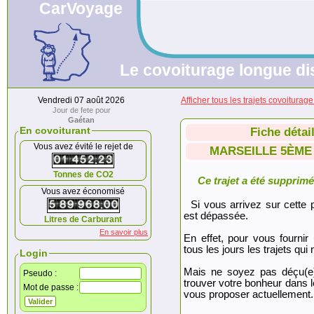
CarVoyage
Le covoiturage longue dis
Vendredi 07 août 2026
Afficher tous les trajets covoi
Jour de fete pour
Gaétan
En covoiturant
Fiche détai
Vous avez évité le rejet de
MARSEILLE 5ÈME
Tonnes de CO2
Ce trajet a été supprimé.
Vous avez économisé
Si vous arrivez sur cette p
est dépassée.
Litres de Carburant
En savoir plus
En effet, pour vous fournir
tous les jours les trajets qui 
Login
Mais ne soyez pas déçu(e
Pseudo :
trouver votre bonheur dans 
Mot de passe :
vous proposer actuellement.