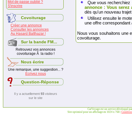
Mot de passe oublié ?
Que vous recherchiez 
S'inscrire
annonce : Vous serez 
dès qu'un nouveau trajet
Covoiturage
Utilisez ensuite le mote
une offre correspondant 
Créer une annonce
Consulter les annonces
Nous vous souhaitons une exc
Au Hasard Balthazar !
covoiturage.
Sur la bande FM...
Retrouvez vos annonces
covoiturage Ã la radio !
Nous écrire
Une remarque, une suggestion... ?
Ecrivez nous
Question-Réponse
Il y a actuellement
93
visiteurs
sur le site
CarVoyage est un service développé pa
Site optimisé pour un affichage en 1024 x 768 |
Condition