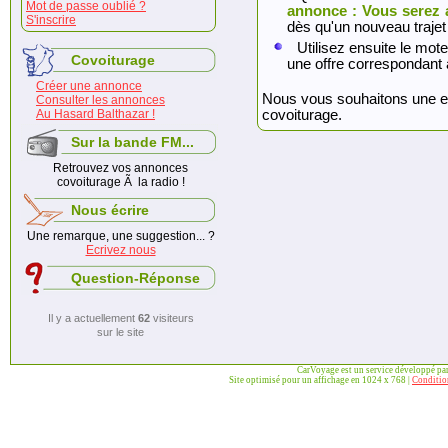
Mot de passe oublié ?
annonce : Vous serez 
S'inscrire
dès qu'un nouveau trajet
Utilisez ensuite le mote
Covoiturage
une offre correspondant 
Créer une annonce
Nous vous souhaitons une exc
Consulter les annonces
Au Hasard Balthazar !
covoiturage.
Sur la bande FM...
Retrouvez vos annonces
covoiturage Ã la radio !
Nous écrire
Une remarque, une suggestion... ?
Ecrivez nous
Question-Réponse
Il y a actuellement
62
visiteurs
sur le site
CarVoyage est un service développé pa
Site optimisé pour un affichage en 1024 x 768 |
Condition