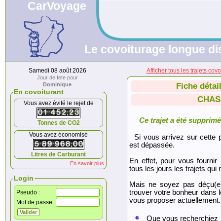
CarVoyage
Le covoiturage longue dis
Samedi 08 août 2026
Afficher tous les trajets
Jour de fete pour
Dominique
Fiche détai
En covoiturant
CHAS
Vous avez évité le rejet de
Ce trajet a été supprimé.
Tonnes de CO2
Vous avez économisé
Si vous arrivez sur cette p
est dépassée.
Litres de Carburant
En effet, pour vous fournir
En savoir plus
tous les jours les trajets qui 
Login
Mais ne soyez pas déçu(e
trouver votre bonheur dans 
Pseudo :
vous proposer actuellement.
Mot de passe :
Que vous recherchiez 