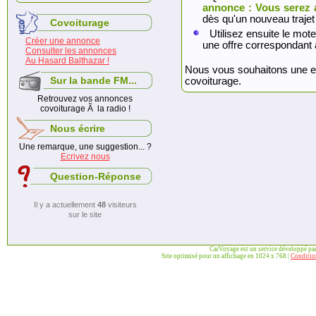
annonce : Vous serez 
dès qu'un nouveau trajet
Covoiturage
Utilisez ensuite le mote
Créer une annonce
une offre correspondant 
Consulter les annonces
Au Hasard Balthazar !
Nous vous souhaitons une exc
Sur la bande FM...
covoiturage.
Retrouvez vos annonces
covoiturage Ã la radio !
Nous écrire
Une remarque, une suggestion... ?
Ecrivez nous
Question-Réponse
Il y a actuellement
48
visiteurs
sur le site
CarVoyage est un service développé pa
Site optimisé pour un affichage en 1024 x 768 |
Condition