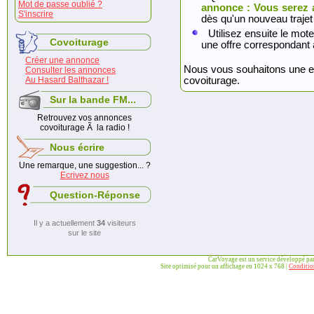
Mot de passe oublié ?
annonce : Vous serez 
S'inscrire
dès qu'un nouveau trajet
Utilisez ensuite le mote
Covoiturage
une offre correspondant 
Créer une annonce
Nous vous souhaitons une exc
Consulter les annonces
Au Hasard Balthazar !
covoiturage.
Sur la bande FM...
Retrouvez vos annonces
covoiturage Ã la radio !
Nous écrire
Une remarque, une suggestion... ?
Ecrivez nous
Question-Réponse
Il y a actuellement
34
visiteurs
sur le site
CarVoyage est un service développé pa
Site optimisé pour un affichage en 1024 x 768 |
Condition