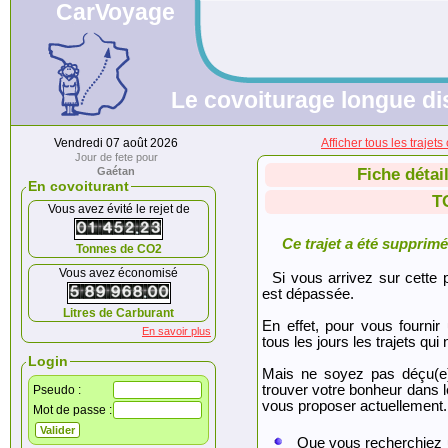
CarVoyage
Le covoiturage longue dis
Vendredi 07 août 2026
Afficher tous les traj
Jour de fete pour
Gaétan
Fiche détai
En covoiturant
T
Vous avez évité le rejet de
Ce trajet a été supprimé.
Tonnes de CO2
Vous avez économisé
Si vous arrivez sur cette p
est dépassée.
Litres de Carburant
En effet, pour vous fournir
En savoir plus
tous les jours les trajets qui 
Login
Mais ne soyez pas déçu(e
trouver votre bonheur dans 
Pseudo :
vous proposer actuellement.
Mot de passe :
Que vous recherchiez 