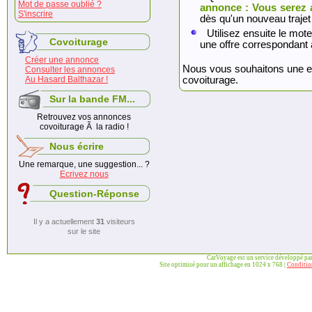
Mot de passe oublié ?
annonce : Vous serez 
S'inscrire
dès qu'un nouveau trajet
Utilisez ensuite le mote
Covoiturage
une offre correspondant 
Créer une annonce
Nous vous souhaitons une exc
Consulter les annonces
Au Hasard Balthazar !
covoiturage.
Sur la bande FM...
Retrouvez vos annonces
covoiturage Ã la radio !
Nous écrire
Une remarque, une suggestion... ?
Ecrivez nous
Question-Réponse
Il y a actuellement
31
visiteurs
sur le site
CarVoyage est un service développé pa
Site optimisé pour un affichage en 1024 x 768 |
Condition