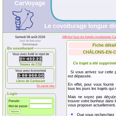
CarVoyage
Le covoiturage longue dis
Samedi 08 août 2026
Afficher tous les trajets covoitu
Jour de fete pour
Dominique
Fiche détai
En covoiturant
CHÂLONS-EN-C
Vous avez évité le rejet de
Ce trajet a été supprimé.
Tonnes de CO2
Vous avez économisé
Si vous arrivez sur cette p
est dépassée.
Litres de Carburant
En effet, pour vous fournir
En savoir plus
tous les jours les trajets qui 
Login
Mais ne soyez pas déçu(e
trouver votre bonheur dans 
Pseudo :
vous proposer actuellement.
Mot de passe :
Que vous recherchiez 