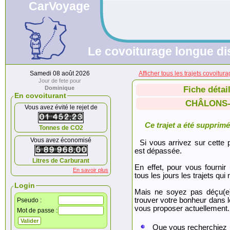
CarVoyage
Le covoiturage longue dis
Samedi 08 août 2026
Afficher tous les trajets cov
Jour de fete pour
Dominique
Fiche détai
En covoiturant
CHÂLONS-
Vous avez évité le rejet de
Ce trajet a été supprimé.
Tonnes de CO2
Vous avez économisé
Si vous arrivez sur cette p
est dépassée.
Litres de Carburant
En effet, pour vous fournir
En savoir plus
tous les jours les trajets qui 
Login
Mais ne soyez pas déçu(e
trouver votre bonheur dans 
Pseudo :
vous proposer actuellement.
Mot de passe :
Que vous recherchiez 