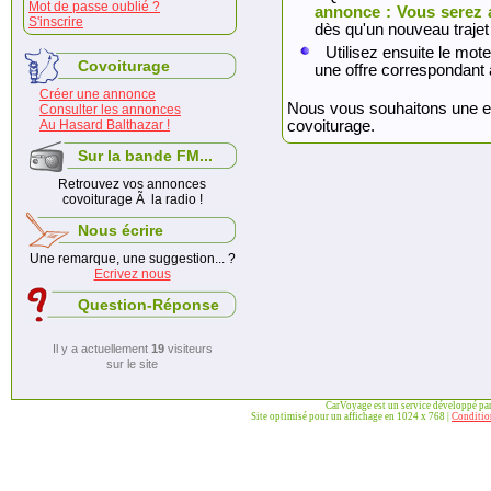
Mot de passe oublié ?
annonce : Vous serez 
S'inscrire
dès qu'un nouveau trajet
Utilisez ensuite le mote
Covoiturage
une offre correspondant 
Créer une annonce
Nous vous souhaitons une exc
Consulter les annonces
Au Hasard Balthazar !
covoiturage.
Sur la bande FM...
Retrouvez vos annonces
covoiturage Ã la radio !
Nous écrire
Une remarque, une suggestion... ?
Ecrivez nous
Question-Réponse
Il y a actuellement
19
visiteurs
sur le site
CarVoyage est un service développé pa
Site optimisé pour un affichage en 1024 x 768 |
Condition