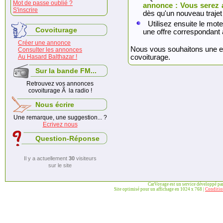
Mot de passe oublié ?
annonce : Vous serez 
S'inscrire
dès qu'un nouveau trajet
Utilisez ensuite le mote
Covoiturage
une offre correspondant 
Créer une annonce
Nous vous souhaitons une exc
Consulter les annonces
Au Hasard Balthazar !
covoiturage.
Sur la bande FM...
Retrouvez vos annonces
covoiturage Ã la radio !
Nous écrire
Une remarque, une suggestion... ?
Ecrivez nous
Question-Réponse
Il y a actuellement
30
visiteurs
sur le site
CarVoyage est un service développé pa
Site optimisé pour un affichage en 1024 x 768 |
Condition