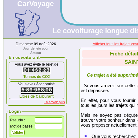
CarVoyage
Le covoiturage longue dis
Dimanche 09 août 2026
Afficher tous les trajets
Jour de fete pour
Amour
Fiche détai
En covoiturant
SAIN
Vous avez évité le rejet de
Ce trajet a été supprimé.
Tonnes de CO2
Vous avez économisé
Si vous arrivez sur cette p
est dépassée.
Litres de Carburant
En effet, pour vous fournir
En savoir plus
tous les jours les trajets qui 
Login
Mais ne soyez pas déçu(e
trouver votre bonheur dans 
Pseudo :
vous proposer actuellement.
Mot de passe :
Que vous recherchiez 