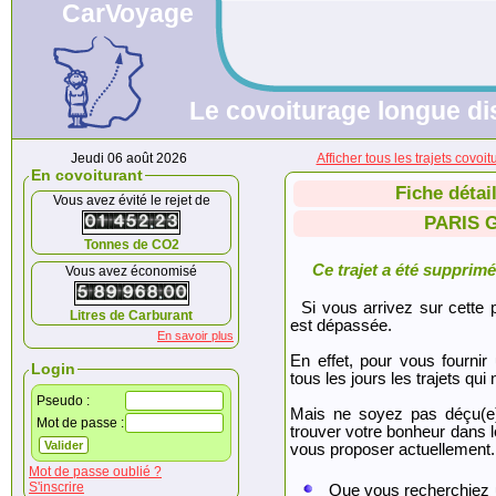
CarVoyage
Le covoiturage longue dis
Jeudi 06 août 2026
Afficher tous les trajets c
En covoiturant
Fiche détai
Vous avez évité le rejet de
PARIS 
Tonnes de CO2
Ce trajet a été supprimé.
Vous avez économisé
Si vous arrivez sur cette p
Litres de Carburant
est dépassée.
En savoir plus
En effet, pour vous fournir
Login
tous les jours les trajets qui 
Pseudo :
Mais ne soyez pas déçu(e
Mot de passe :
trouver votre bonheur dans 
vous proposer actuellement.
Mot de passe oublié ?
S'inscrire
Que vous recherchiez 