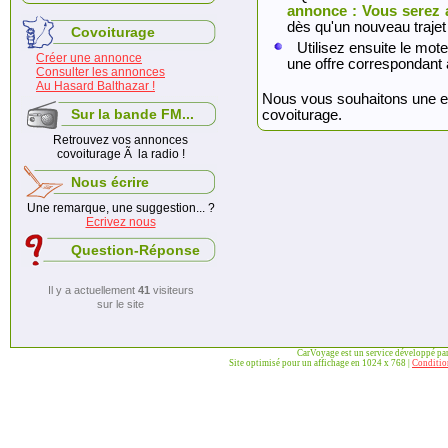
annonce : Vous serez 
dès qu'un nouveau trajet
Covoiturage
Utilisez ensuite le mote
Créer une annonce
une offre correspondant 
Consulter les annonces
Au Hasard Balthazar !
Nous vous souhaitons une exc
Sur la bande FM...
covoiturage.
Retrouvez vos annonces
covoiturage Ã la radio !
Nous écrire
Une remarque, une suggestion... ?
Ecrivez nous
Question-Réponse
Il y a actuellement
41
visiteurs
sur le site
CarVoyage est un service développé pa
Site optimisé pour un affichage en 1024 x 768 |
Condition