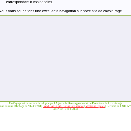
correspondant à vos besoins.
Nous vous souhaitons une excellente navigation sur notre site de covoiturage.
CarVoyage est un service développé par l'Agence de Développement et de Promotion du Covoiturage
misé pour un affichage en 1024 x 768 |
Conditions d’utilisations du service
|
Mentions légales
| Déclaration CNIL N
ADPC © - 2003-2023