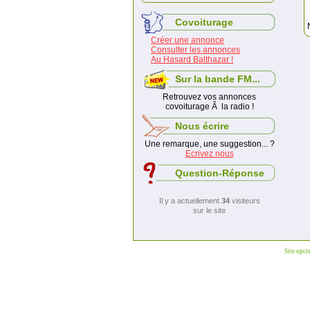
Covoiturage
Créer une annonce
Consulter les annonces
Au Hasard Balthazar !
Sur la bande FM...
Retrouvez vos annonces
covoiturage Ã la radio !
Nous écrire
Une remarque, une suggestion... ?
Ecrivez nous
Question-Réponse
Il y a actuellement
34
visiteurs
sur le site
Site opti