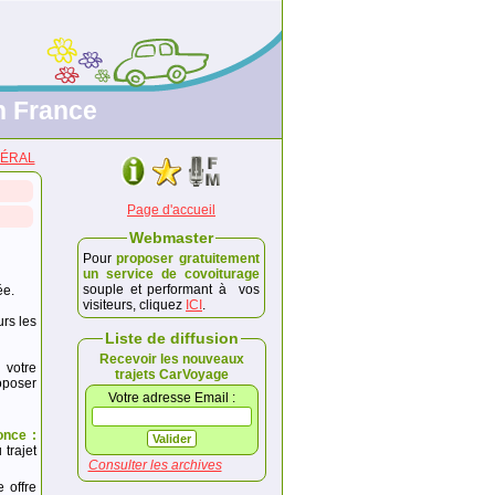
n France
ÉNÉRAL
Page d'accueil
Webmaster
Pour
proposer gratuitement
un service de covoiturage
souple et performant à vos
ée.
visiteurs, cliquez
ICI
.
urs les
Liste de diffusion
Recevoir les nouveaux
 votre
trajets CarVoyage
poser
Votre adresse Email :
once :
trajet
Consulter les archives
e offre