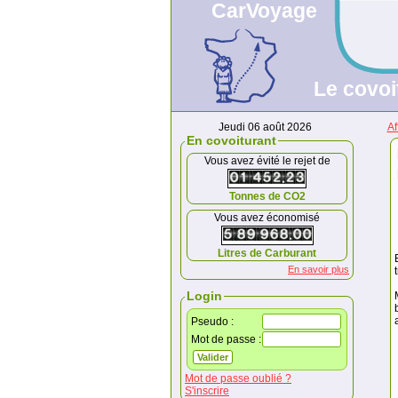
CarVoyage
Le covoi
Jeudi 06 août 2026
Af
En covoiturant
Vous avez évité le rejet de
Tonnes de CO2
Vous avez économisé
Litres de Carburant
En savoir plus
Login
Pseudo :
Mot de passe :
Mot de passe oublié ?
S'inscrire