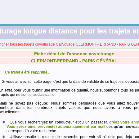
turage longue distance pour les trajets e
ficher tous les trajets covoiturage CarVoyage CLERMONT-FERRAND - PARIS G
Fiche détail de l'annonce covoiturage
CLERMONT-FERRAND - PARIS GÉNÉRAL
Ce trajet a été supprimé...
Si vous arrivez sur cette page, c'est que la date de validité de ce trajet est dépass
En effet, pour vous fournir une information de qualité, nous supprimons tous les jo
trajets qui ne sont plus d'actualité.
Mais ne soyez pas déçu(e). Nous sommes persuadés que vous allez trouver
bonheur dans les nombreux trajets valides que nous avons à vous pro
actuellement.
Que vous recherchiez un conducteur et/ou un passager,
créez votre ann
Vous serez ainsi prévenu(e) automatiquement par mail
dès qu'un nouveau 
correspond à votre recherche.
Utilisez ensuite le moteur de recherche pour voir s'il n'existe pas déjà un