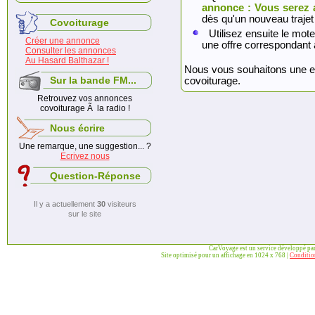
annonce : Vous serez 
dès qu'un nouveau trajet
Covoiturage
Utilisez ensuite le mote
Créer une annonce
une offre correspondant 
Consulter les annonces
Au Hasard Balthazar !
Nous vous souhaitons une exc
Sur la bande FM...
covoiturage.
Retrouvez vos annonces
covoiturage Ã la radio !
Nous écrire
Une remarque, une suggestion... ?
Ecrivez nous
Question-Réponse
Il y a actuellement
30
visiteurs
sur le site
CarVoyage est un service développé pa
Site optimisé pour un affichage en 1024 x 768 |
Condition