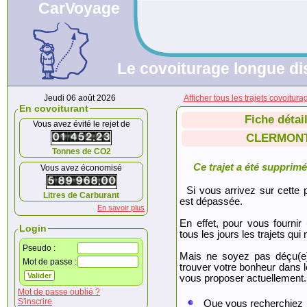
CarVoyage
Le covoiturage longue dis
Jeudi 06 août 2026
Afficher tous les trajets cov
En covoiturant
Fiche détai
Vous avez évité le rejet de
CLERMONT
Tonnes de CO2
Ce trajet a été supprimé.
Vous avez économisé
Si vous arrivez sur cette p
Litres de Carburant
est dépassée.
En savoir plus
En effet, pour vous fournir
Login
tous les jours les trajets qui 
Pseudo :
Mais ne soyez pas déçu(e
Mot de passe :
trouver votre bonheur dans 
vous proposer actuellement.
Mot de passe oublié ?
S'inscrire
Que vous recherchiez 