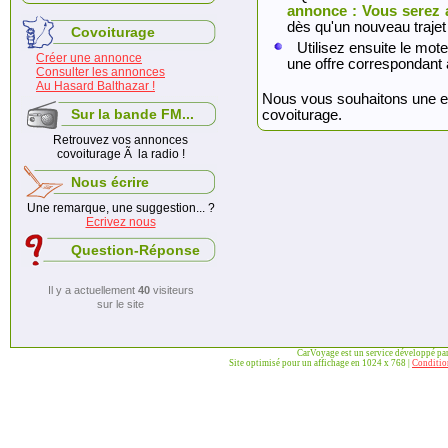
annonce : Vous serez 
dès qu'un nouveau trajet
Covoiturage
Utilisez ensuite le mote
Créer une annonce
une offre correspondant 
Consulter les annonces
Au Hasard Balthazar !
Nous vous souhaitons une exc
Sur la bande FM...
covoiturage.
Retrouvez vos annonces
covoiturage Ã la radio !
Nous écrire
Une remarque, une suggestion... ?
Ecrivez nous
Question-Réponse
Il y a actuellement
40
visiteurs
sur le site
CarVoyage est un service développé pa
Site optimisé pour un affichage en 1024 x 768 |
Condition