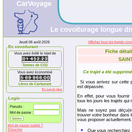
CarVoyage
Le covoiturage longue dis
Jeudi 06 août 2026
Afficher tous les trajets
En covoiturant
Fiche détai
Vous avez évité le rejet de
SAIN
Tonnes de CO2
Ce trajet a été supprimé.
Vous avez économisé
Si vous arrivez sur cette p
Litres de Carburant
est dépassée.
En savoir plus
En effet, pour vous fournir
Login
tous les jours les trajets qui 
Pseudo :
Mais ne soyez pas déçu(e
Mot de passe :
trouver votre bonheur dans 
vous proposer actuellement.
Mot de passe oublié ?
S'inscrire
Que vous recherchiez 