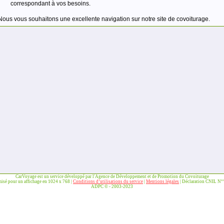
correspondant à vos besoins.
Nous vous souhaitons une excellente navigation sur notre site de covoiturage.
CarVoyage est un service développé par l'Agence de Développement et de Promotion du Covoiturage
misé pour un affichage en 1024 x 768 |
Conditions d’utilisations du service
|
Mentions légales
| Déclaration CNIL N
ADPC © - 2003-2023