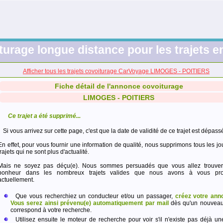
turage longue distance pour les trajets e
Afficher tous les trajets covoiturage CarVoyage LIMOGES - POITIERS
Fiche détail de l'annonce covoiturage
LIMOGES - POITIERS
Ce trajet a été supprimé...
Si vous arrivez sur cette page, c'est que la date de validité de ce trajet est dépass
En effet, pour vous fournir une information de qualité, nous supprimons tous les jo
trajets qui ne sont plus d'actualité.
Mais ne soyez pas déçu(e). Nous sommes persuadés que vous allez trouver
bonheur dans les nombreux trajets valides que nous avons à vous pro
actuellement.
Que vous recherchiez un conducteur et/ou un passager,
créez votre ann
Vous serez ainsi prévenu(e) automatiquement par mail
dès qu'un nouveau 
correspond à votre recherche.
Utilisez ensuite le moteur de recherche pour voir s'il n'existe pas déjà un