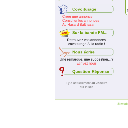
Covoiturage
Créer une annonce
Consulter les annonces
Au Hasard Balthazar !
Sur la bande FM...
Retrouvez vos annonces
covoiturage Ã la radio !
Nous écrire
Une remarque, une suggestion... ?
Ecrivez nous
Question-Réponse
Il y a actuellement
48
visiteurs
sur le site
Site opti