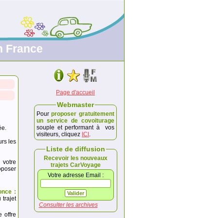
n France
Page d'accueil
Webmaster
Pour
proposer gratuitement
un service de covoiturage
souple et performant à vos
ée.
visiteurs, cliquez
ICI
.
urs les
Liste de diffusion
Recevoir les nouveaux
 votre
trajets CarVoyage
poser
Votre adresse Email :
once :
trajet
Consulter les archives
e offre