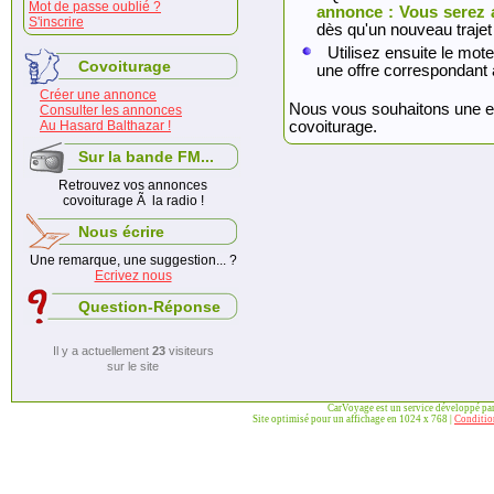
Mot de passe oublié ?
annonce : Vous serez 
S'inscrire
dès qu'un nouveau trajet
Utilisez ensuite le mote
Covoiturage
une offre correspondant 
Créer une annonce
Nous vous souhaitons une exc
Consulter les annonces
Au Hasard Balthazar !
covoiturage.
Sur la bande FM...
Retrouvez vos annonces
covoiturage Ã la radio !
Nous écrire
Une remarque, une suggestion... ?
Ecrivez nous
Question-Réponse
Il y a actuellement
23
visiteurs
sur le site
CarVoyage est un service développé pa
Site optimisé pour un affichage en 1024 x 768 |
Condition