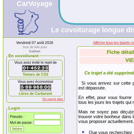
CarVoyage
Le covoiturage longue dis
Vendredi 07 août 2026
Afficher tous les traje
Jour de fete pour
Gaétan
Fiche détai
En covoiturant
VI
Vous avez évité le rejet de
Ce trajet a été supprimé.
Tonnes de CO2
Vous avez économisé
Si vous arrivez sur cette p
est dépassée.
Litres de Carburant
En effet, pour vous fournir
En savoir plus
tous les jours les trajets qui 
Login
Mais ne soyez pas déçu(e
trouver votre bonheur dans 
Pseudo :
vous proposer actuellement.
Mot de passe :
Que vous recherchiez 