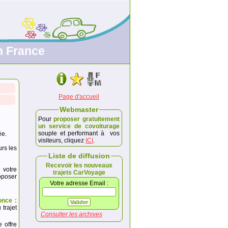
n France
Page d'accueil
Webmaster
Pour
proposer gratuitement
un service de covoiturage
souple et performant à vos
ée.
visiteurs, cliquez
ICI
.
urs les
Liste de diffusion
Recevoir les nouveaux
 votre
trajets CarVoyage
poser
Votre adresse Email :
once :
trajet
Consulter les archives
e offre