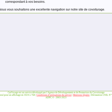
correspondant à vos besoins.
Nous vous souhaitons une excellente navigation sur notre site de covoiturage.
CarVoyage est un service développé par l'Agence de Développement et de Promotion du Covoiturage
misé pour un affichage en 1024 x 768 |
Conditions d’utilisations du service
|
Mentions légales
| Déclaration CNIL N
ADPC © - 2003-2023