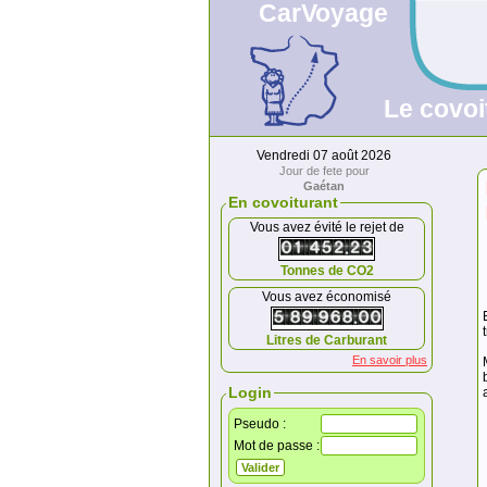
CarVoyage
Le covoi
Vendredi 07 août 2026
Jour de fete pour
Gaétan
En covoiturant
Vous avez évité le rejet de
Tonnes de CO2
Vous avez économisé
Litres de Carburant
En savoir plus
Login
Pseudo :
Mot de passe :