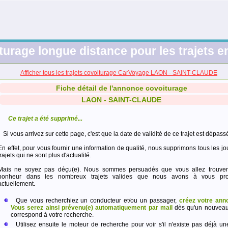
turage longue distance pour les trajets e
Afficher tous les trajets covoiturage CarVoyage LAON - SAINT-CLAUDE
Fiche détail de l'annonce covoiturage
LAON - SAINT-CLAUDE
Ce trajet a été supprimé...
Si vous arrivez sur cette page, c'est que la date de validité de ce trajet est dépass
En effet, pour vous fournir une information de qualité, nous supprimons tous les jo
trajets qui ne sont plus d'actualité.
Mais ne soyez pas déçu(e). Nous sommes persuadés que vous allez trouver
bonheur dans les nombreux trajets valides que nous avons à vous pro
actuellement.
Que vous recherchiez un conducteur et/ou un passager,
créez votre ann
Vous serez ainsi prévenu(e) automatiquement par mail
dès qu'un nouveau 
correspond à votre recherche.
Utilisez ensuite le moteur de recherche pour voir s'il n'existe pas déjà un