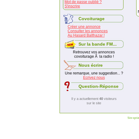
Mot de passe oublié ?
S'inscrire
Covoiturage
Créer une annonce
Consulter les annonces
Au Hasard Balthazar !
Sur la bande FM...
Retrouvez vos annonces
covoiturage Ã la radio !
Nous écrire
Une remarque, une suggestion... ?
Ecrivez nous
Question-Réponse
Il y a actuellement
40
visiteurs
sur le site
Site opti