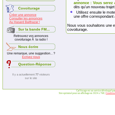
annonce : Vous serez 
dès qu'un nouveau trajet
Covoiturage
Utilisez ensuite le mote
Créer une annonce
une offre correspondant 
Consulter les annonces
Au Hasard Balthazar !
Nous vous souhaitons une exc
Sur la bande FM...
covoiturage.
Retrouvez vos annonces
covoiturage Ã la radio !
Nous écrire
Une remarque, une suggestion... ?
Ecrivez nous
Question-Réponse
Il y a actuellement
77
visiteurs
sur le site
CarVoyage est un service développé pa
Site optimisé pour un affichage en 1024 x 768 |
Condition