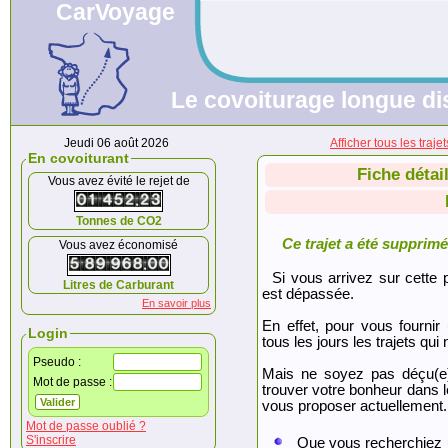
CarVoyage
Le covoiturage longue dis
Jeudi 06 août 2026
Afficher tous les tra
En covoiturant
Fiche détai
Vous avez évité le rejet de
Tonnes de CO2
Ce trajet a été supprimé.
Vous avez économisé
Si vous arrivez sur cette p
Litres de Carburant
est dépassée.
En savoir plus
En effet, pour vous fournir
Login
tous les jours les trajets qui 
Pseudo :
Mais ne soyez pas déçu(e
Mot de passe :
trouver votre bonheur dans 
vous proposer actuellement.
Mot de passe oublié ?
S'inscrire
Que vous recherchiez 