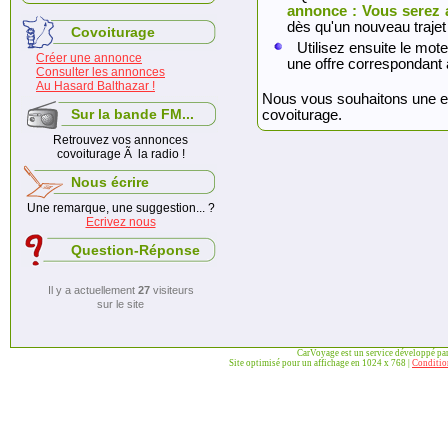
annonce : Vous serez 
dès qu'un nouveau trajet
Covoiturage
Utilisez ensuite le mote
Créer une annonce
une offre correspondant 
Consulter les annonces
Au Hasard Balthazar !
Nous vous souhaitons une exc
Sur la bande FM...
covoiturage.
Retrouvez vos annonces
covoiturage Ã la radio !
Nous écrire
Une remarque, une suggestion... ?
Ecrivez nous
Question-Réponse
Il y a actuellement
27
visiteurs
sur le site
CarVoyage est un service développé pa
Site optimisé pour un affichage en 1024 x 768 |
Condition