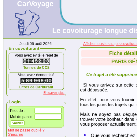
CarVoyage
Le covoiturage longue dis
Jeudi 06 août 2026
Afficher tous les trajets cov
En covoiturant
Fiche détai
Vous avez évité le rejet de
PARIS GÉ
Tonnes de CO2
Ce trajet a été supprimé.
Vous avez économisé
Si vous arrivez sur cette p
Litres de Carburant
est dépassée.
En savoir plus
En effet, pour vous fournir
Login
tous les jours les trajets qui 
Pseudo :
Mais ne soyez pas déçu(e
Mot de passe :
trouver votre bonheur dans 
vous proposer actuellement.
Mot de passe oublié ?
S'inscrire
Que vous recherchiez 