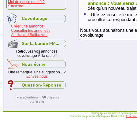
Mot de passe oublié ?
annonce : Vous serez 
S'inscrire
dès qu'un nouveau trajet
Utilisez ensuite le mote
Covoiturage
une offre correspondant 
Créer une annonce
Nous vous souhaitons une exc
Consulter les annonces
Au Hasard Balthazar !
covoiturage.
Sur la bande FM...
Retrouvez vos annonces
covoiturage Ã la radio !
Nous écrire
Une remarque, une suggestion... ?
Ecrivez nous
Question-Réponse
Il y a actuellement
50
visiteurs
sur le site
CarVoyage est un service développé pa
Site optimisé pour un affichage en 1024 x 768 |
Condition