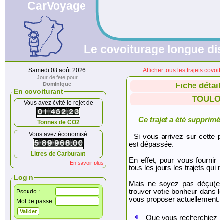
CarVoyage
Le covoiturage longue dis
Samedi 08 août 2026
Afficher tous les trajets 
Jour de fete pour
Dominique
Fiche détai
En covoiturant
TOULO
Vous avez évité le rejet de
Ce trajet a été supprimé.
Tonnes de CO2
Vous avez économisé
Si vous arrivez sur cette p
est dépassée.
Litres de Carburant
En effet, pour vous fournir
En savoir plus
tous les jours les trajets qui 
Login
Mais ne soyez pas déçu(e
trouver votre bonheur dans 
Pseudo :
vous proposer actuellement.
Mot de passe :
Que vous recherchiez 