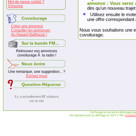
Mot de passe oublié ?
annonce : Vous serez 
S'inscrire
dès qu'un nouveau trajet
Utilisez ensuite le mote
Covoiturage
une offre correspondant 
Créer une annonce
Nous vous souhaitons une exc
Consulter les annonces
Au Hasard Balthazar !
covoiturage.
Sur la bande FM...
Retrouvez vos annonces
covoiturage Ã la radio !
Nous écrire
Une remarque, une suggestion... ?
Ecrivez nous
Question-Réponse
Il y a actuellement
57
visiteurs
sur le site
CarVoyage est un service développé pa
Site optimisé pour un affichage en 1024 x 768 |
Condition