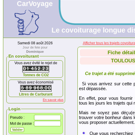
CarVoyage
Le covoiturage longue dis
Samedi 08 août 2026
Afficher tous les trajets co
Jour de fete pour
Dominique
Fiche détai
En covoiturant
TOULOUS
Vous avez évité le rejet de
Ce trajet a été supprimé.
Tonnes de CO2
Vous avez économisé
Si vous arrivez sur cette p
est dépassée.
Litres de Carburant
En effet, pour vous fournir
En savoir plus
tous les jours les trajets qui 
Login
Mais ne soyez pas déçu(e
trouver votre bonheur dans 
Pseudo :
vous proposer actuellement.
Mot de passe :
Que vous recherchiez 