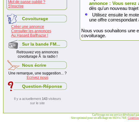
Mot de passe oublié ?
annonce : Vous serez 
S'inscrire
dès qu'un nouveau trajet
Utilisez ensuite le mote
Covoiturage
une offre correspondant 
Créer une annonce
Nous vous souhaitons une exc
Consulter les annonces
Au Hasard Balthazar !
covoiturage.
Sur la bande FM...
Retrouvez vos annonces
covoiturage Ã la radio !
Nous écrire
Une remarque, une suggestion... ?
Ecrivez nous
Question-Réponse
Il y a actuellement
143
visiteurs
sur le site
CarVoyage est un service développé pa
Site optimisé pour un affichage en 1024 x 768 |
Condition