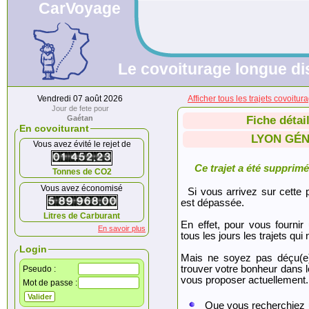
CarVoyage
Le covoiturage longue dis
Vendredi 07 août 2026
Afficher tous les trajets cov
Jour de fete pour
Gaétan
Fiche détai
En covoiturant
LYON GÉN
Vous avez évité le rejet de
Ce trajet a été supprimé.
Tonnes de CO2
Vous avez économisé
Si vous arrivez sur cette p
est dépassée.
Litres de Carburant
En effet, pour vous fournir
En savoir plus
tous les jours les trajets qui 
Login
Mais ne soyez pas déçu(e
trouver votre bonheur dans 
Pseudo :
vous proposer actuellement.
Mot de passe :
Que vous recherchiez 