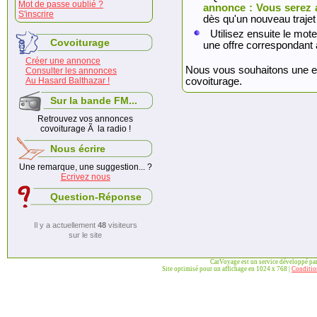
Mot de passe oublié ?
annonce : Vous serez 
S'inscrire
dès qu'un nouveau trajet
Utilisez ensuite le mote
Covoiturage
une offre correspondant 
Créer une annonce
Nous vous souhaitons une exc
Consulter les annonces
Au Hasard Balthazar !
covoiturage.
Sur la bande FM...
Retrouvez vos annonces
covoiturage Ã la radio !
Nous écrire
Une remarque, une suggestion... ?
Ecrivez nous
Question-Réponse
Il y a actuellement
48
visiteurs
sur le site
CarVoyage est un service développé pa
Site optimisé pour un affichage en 1024 x 768 |
Condition