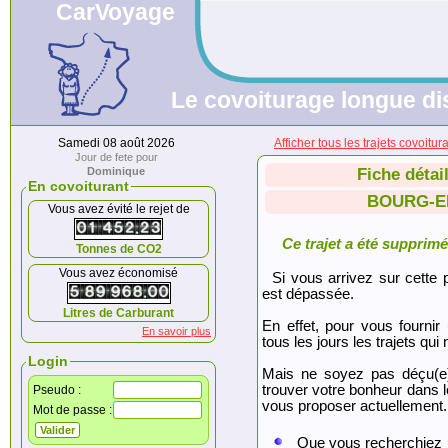
CarVoyage
Le covoiturage longue dis
Samedi 08 août 2026
Afficher tous les trajets co
Jour de fete pour
Dominique
Fiche détai
En covoiturant
BOURG-E
Vous avez évité le rejet de
Ce trajet a été supprimé.
Tonnes de CO2
Vous avez économisé
Si vous arrivez sur cette p
est dépassée.
Litres de Carburant
En effet, pour vous fournir
En savoir plus
tous les jours les trajets qui 
Login
Mais ne soyez pas déçu(e
trouver votre bonheur dans 
Pseudo :
vous proposer actuellement.
Mot de passe :
Que vous recherchiez 