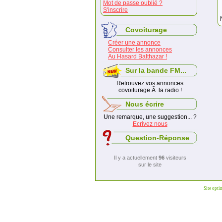
Mot de passe oublié ?
S'inscrire
Covoiturage
Créer une annonce
Consulter les annonces
Au Hasard Balthazar !
Sur la bande FM...
Retrouvez vos annonces
covoiturage Ã la radio !
Nous écrire
Une remarque, une suggestion... ?
Ecrivez nous
Question-Réponse
Il y a actuellement
96
visiteurs
sur le site
Site opti