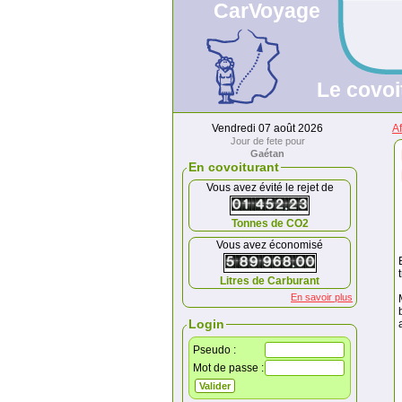
CarVoyage
Le covoi
Vendredi 07 août 2026
A
Jour de fete pour
Gaétan
En covoiturant
Vous avez évité le rejet de
Tonnes de CO2
Vous avez économisé
Litres de Carburant
En savoir plus
Login
Pseudo :
Mot de passe :