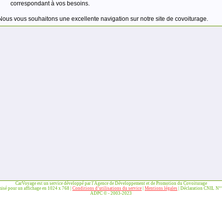
correspondant à vos besoins.
Nous vous souhaitons une excellente navigation sur notre site de covoiturage.
CarVoyage est un service développé par l'Agence de Développement et de Promotion du Covoiturage
misé pour un affichage en 1024 x 768 |
Conditions d’utilisations du service
|
Mentions légales
| Déclaration CNIL N
ADPC © - 2003-2023