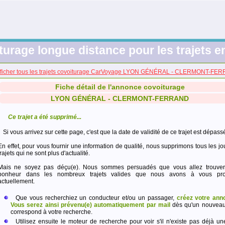
turage longue distance pour les trajets e
fficher tous les trajets covoiturage CarVoyage LYON GÉNÉRAL - CLERMONT-FE
Fiche détail de l'annonce covoiturage
LYON GÉNÉRAL - CLERMONT-FERRAND
Ce trajet a été supprimé...
Si vous arrivez sur cette page, c'est que la date de validité de ce trajet est dépass
En effet, pour vous fournir une information de qualité, nous supprimons tous les jo
trajets qui ne sont plus d'actualité.
Mais ne soyez pas déçu(e). Nous sommes persuadés que vous allez trouver
bonheur dans les nombreux trajets valides que nous avons à vous pro
actuellement.
Que vous recherchiez un conducteur et/ou un passager,
créez votre ann
Vous serez ainsi prévenu(e) automatiquement par mail
dès qu'un nouveau 
correspond à votre recherche.
Utilisez ensuite le moteur de recherche pour voir s'il n'existe pas déjà un