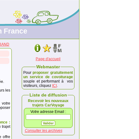
n France
RRAND
Page d'accueil
Webmaster
Pour
proposer gratuitement
un service de covoiturage
souple et performant à vos
ée.
visiteurs, cliquez
ICI
.
urs les
Liste de diffusion
Recevoir les nouveaux
 votre
trajets CarVoyage
poser
Votre adresse Email :
once :
trajet
Consulter les archives
e offre