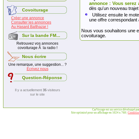
annonce : Vous serez 
dès qu'un nouveau trajet
Covoiturage
Utilisez ensuite le mote
Créer une annonce
une offre correspondant 
Consulter les annonces
Au Hasard Balthazar !
Nous vous souhaitons une exc
Sur la bande FM...
covoiturage.
Retrouvez vos annonces
covoiturage Ã la radio !
Nous écrire
Une remarque, une suggestion... ?
Ecrivez nous
Question-Réponse
Il y a actuellement
35
visiteurs
sur le site
CarVoyage est un service développé pa
Site optimisé pour un affichage en 1024 x 768 |
Condition