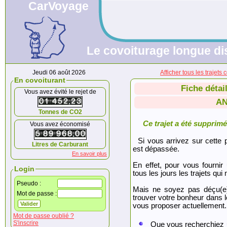
CarVoyage
Le covoiturage longue dis
Jeudi 06 août 2026
Afficher tous les traje
En covoiturant
Fiche détai
Vous avez évité le rejet de
AN
Tonnes de CO2
Ce trajet a été supprimé.
Vous avez économisé
Si vous arrivez sur cette p
Litres de Carburant
est dépassée.
En savoir plus
En effet, pour vous fournir
Login
tous les jours les trajets qui 
Pseudo :
Mais ne soyez pas déçu(e
Mot de passe :
trouver votre bonheur dans 
vous proposer actuellement.
Mot de passe oublié ?
S'inscrire
Que vous recherchiez 