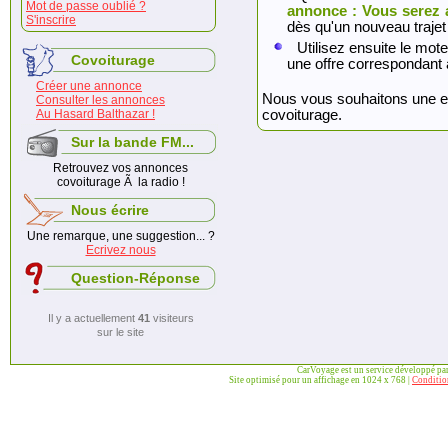
Mot de passe oublié ?
annonce : Vous serez 
S'inscrire
dès qu'un nouveau trajet
Utilisez ensuite le mote
Covoiturage
une offre correspondant 
Créer une annonce
Nous vous souhaitons une exc
Consulter les annonces
Au Hasard Balthazar !
covoiturage.
Sur la bande FM...
Retrouvez vos annonces
covoiturage Ã la radio !
Nous écrire
Une remarque, une suggestion... ?
Ecrivez nous
Question-Réponse
Il y a actuellement
41
visiteurs
sur le site
CarVoyage est un service développé pa
Site optimisé pour un affichage en 1024 x 768 |
Condition