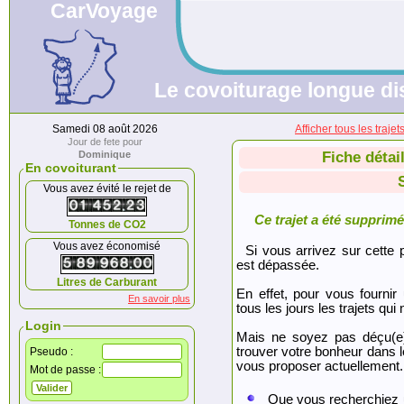
CarVoyage
Le covoiturage longue dis
Samedi 08 août 2026
Afficher tous les tra
Jour de fete pour
Dominique
Fiche détai
En covoiturant
Vous avez évité le rejet de
Ce trajet a été supprimé.
Tonnes de CO2
Vous avez économisé
Si vous arrivez sur cette p
est dépassée.
Litres de Carburant
En effet, pour vous fournir
En savoir plus
tous les jours les trajets qui 
Login
Mais ne soyez pas déçu(e
trouver votre bonheur dans 
Pseudo :
vous proposer actuellement.
Mot de passe :
Que vous recherchiez 