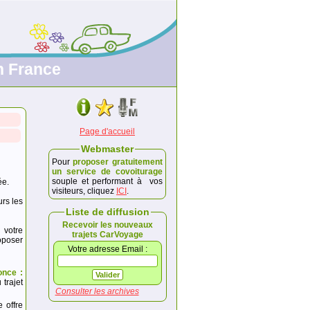
n France
Page d'accueil
Webmaster
Pour
proposer gratuitement
un service de covoiturage
souple et performant à vos
ée.
visiteurs, cliquez
ICI
.
urs les
Liste de diffusion
Recevoir les nouveaux
 votre
trajets CarVoyage
poser
Votre adresse Email :
once :
trajet
Consulter les archives
e offre