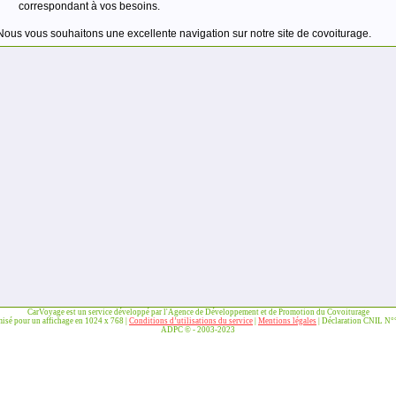
correspondant à vos besoins.
Nous vous souhaitons une excellente navigation sur notre site de covoiturage.
CarVoyage est un service développé par l'Agence de Développement et de Promotion du Covoiturage
misé pour un affichage en 1024 x 768 |
Conditions d’utilisations du service
|
Mentions légales
| Déclaration CNIL N
ADPC © - 2003-2023