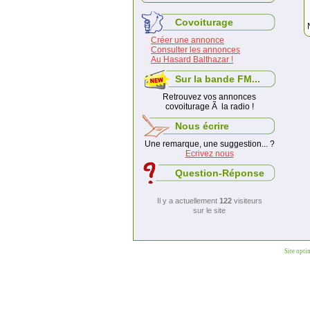
Covoiturage
Créer une annonce
Consulter les annonces
Au Hasard Balthazar !
Sur la bande FM...
Retrouvez vos annonces
covoiturage Ã la radio !
Nous écrire
Une remarque, une suggestion... ?
Ecrivez nous
Question-Réponse
Il y a actuellement
122
visiteurs
sur le site
Site opti