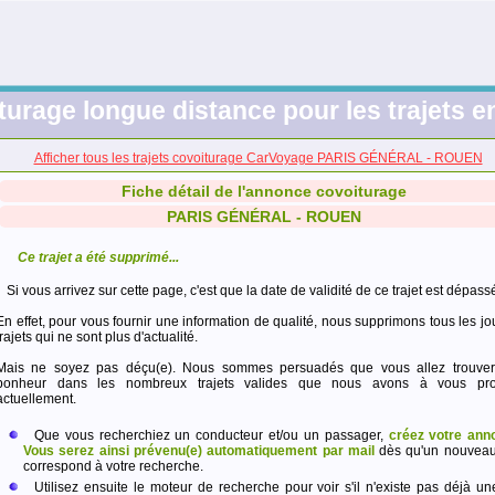
turage longue distance pour les trajets e
Afficher tous les trajets covoiturage CarVoyage PARIS GÉNÉRAL - ROUEN
Fiche détail de l'annonce covoiturage
PARIS GÉNÉRAL - ROUEN
Ce trajet a été supprimé...
Si vous arrivez sur cette page, c'est que la date de validité de ce trajet est dépass
En effet, pour vous fournir une information de qualité, nous supprimons tous les jo
trajets qui ne sont plus d'actualité.
Mais ne soyez pas déçu(e). Nous sommes persuadés que vous allez trouver
bonheur dans les nombreux trajets valides que nous avons à vous pro
actuellement.
Que vous recherchiez un conducteur et/ou un passager,
créez votre ann
Vous serez ainsi prévenu(e) automatiquement par mail
dès qu'un nouveau 
correspond à votre recherche.
Utilisez ensuite le moteur de recherche pour voir s'il n'existe pas déjà un