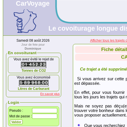
CarVoyage
Le covoiturage longue dis
Samedi 08 août 2026
Afficher tous les traj
Jour de fete pour
Dominique
Fiche détai
En covoiturant
CA
Vous avez évité le rejet de
Ce trajet a été supprimé.
Tonnes de CO2
Vous avez économisé
Si vous arrivez sur cette p
est dépassée.
Litres de Carburant
En effet, pour vous fournir
En savoir plus
tous les jours les trajets qui 
Login
Mais ne soyez pas déçu(e
trouver votre bonheur dans 
Pseudo :
vous proposer actuellement.
Mot de passe :
Que vous recherchiez 