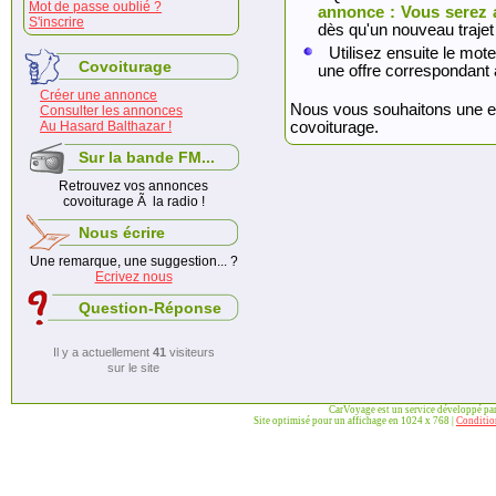
Mot de passe oublié ?
annonce : Vous serez 
S'inscrire
dès qu'un nouveau trajet
Utilisez ensuite le mote
Covoiturage
une offre correspondant 
Créer une annonce
Nous vous souhaitons une exc
Consulter les annonces
Au Hasard Balthazar !
covoiturage.
Sur la bande FM...
Retrouvez vos annonces
covoiturage Ã la radio !
Nous écrire
Une remarque, une suggestion... ?
Ecrivez nous
Question-Réponse
Il y a actuellement
41
visiteurs
sur le site
CarVoyage est un service développé pa
Site optimisé pour un affichage en 1024 x 768 |
Condition