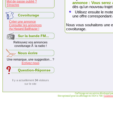
Mot de passe oublié ?
annonce : Vous serez 
S'inscrire
dès qu'un nouveau trajet
Utilisez ensuite le mote
Covoiturage
une offre correspondant 
Créer une annonce
Nous vous souhaitons une exc
Consulter les annonces
Au Hasard Balthazar !
covoiturage.
Sur la bande FM...
Retrouvez vos annonces
covoiturage Ã la radio !
Nous écrire
Une remarque, une suggestion... ?
Ecrivez nous
Question-Réponse
Il y a actuellement
34
visiteurs
sur le site
CarVoyage est un service développé pa
Site optimisé pour un affichage en 1024 x 768 |
Condition