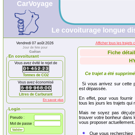
CarVoyage
Le covoiturage longue dis
Vendredi 07 août 2026
Afficher tous les traj
Jour de fete pour
Gaétan
Fiche détai
En covoiturant
H
Vous avez évité le rejet de
Ce trajet a été supprimé.
Tonnes de CO2
Vous avez économisé
Si vous arrivez sur cette p
est dépassée.
Litres de Carburant
En effet, pour vous fournir
En savoir plus
tous les jours les trajets qui 
Login
Mais ne soyez pas déçu(e
trouver votre bonheur dans 
Pseudo :
vous proposer actuellement.
Mot de passe :
Que vous recherchiez 