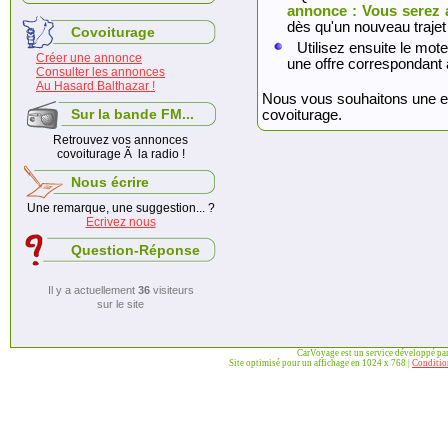
annonce : Vous serez 
dès qu'un nouveau trajet
Covoiturage
Utilisez ensuite le mote
Créer une annonce
une offre correspondant 
Consulter les annonces
Au Hasard Balthazar !
Nous vous souhaitons une exc
Sur la bande FM...
covoiturage.
Retrouvez vos annonces
covoiturage Ã la radio !
Nous écrire
Une remarque, une suggestion... ?
Ecrivez nous
Question-Réponse
Il y a actuellement
36
visiteurs
sur le site
CarVoyage est un service développé pa
Site optimisé pour un affichage en 1024 x 768 |
Condition