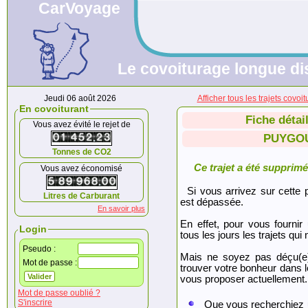
CarVoyage
Le covoiturage longue dis
Jeudi 06 août 2026
Afficher tous les trajets c
En covoiturant
Fiche détai
Vous avez évité le rejet de
PUYGOU
Tonnes de CO2
Ce trajet a été supprimé.
Vous avez économisé
Si vous arrivez sur cette p
Litres de Carburant
est dépassée.
En savoir plus
En effet, pour vous fournir
Login
tous les jours les trajets qui 
Pseudo :
Mais ne soyez pas déçu(e
Mot de passe :
trouver votre bonheur dans 
vous proposer actuellement.
Mot de passe oublié ?
S'inscrire
Que vous recherchiez 