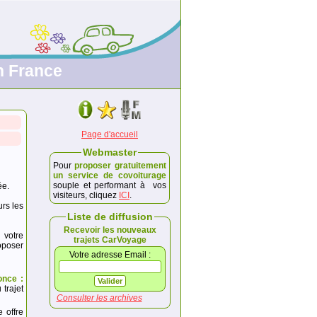
n France
Page d'accueil
Webmaster
Pour
proposer gratuitement
un service de covoiturage
souple et performant à vos
ée.
visiteurs, cliquez
ICI
.
urs les
Liste de diffusion
Recevoir les nouveaux
 votre
trajets CarVoyage
poser
Votre adresse Email :
once :
trajet
Consulter les archives
e offre