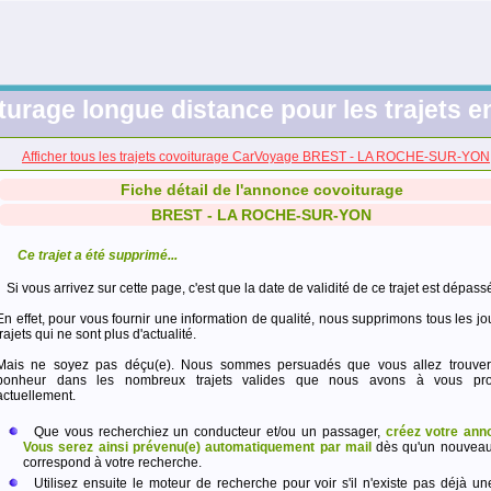
turage longue distance pour les trajets e
Afficher tous les trajets covoiturage CarVoyage BREST - LA ROCHE-SUR-YON
Fiche détail de l'annonce covoiturage
BREST - LA ROCHE-SUR-YON
Ce trajet a été supprimé...
Si vous arrivez sur cette page, c'est que la date de validité de ce trajet est dépass
En effet, pour vous fournir une information de qualité, nous supprimons tous les jo
trajets qui ne sont plus d'actualité.
Mais ne soyez pas déçu(e). Nous sommes persuadés que vous allez trouver
bonheur dans les nombreux trajets valides que nous avons à vous pro
actuellement.
Que vous recherchiez un conducteur et/ou un passager,
créez votre ann
Vous serez ainsi prévenu(e) automatiquement par mail
dès qu'un nouveau 
correspond à votre recherche.
Utilisez ensuite le moteur de recherche pour voir s'il n'existe pas déjà un