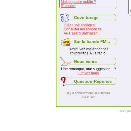
Mot de passe oublié ?
S'inscrire
Covoiturage
Créer une annonce
Consulter les annonces
Au Hasard Balthazar !
Sur la bande FM...
Retrouvez vos annonces
covoiturage Ã la radio !
Nous écrire
Une remarque, une suggestion... ?
Ecrivez nous
Question-Réponse
Il y a actuellement
50
visiteurs
sur le site
Site opti