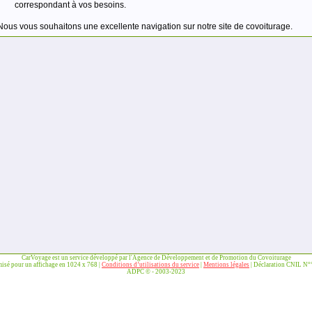
correspondant à vos besoins.
Nous vous souhaitons une excellente navigation sur notre site de covoiturage.
CarVoyage est un service développé par l'Agence de Développement et de Promotion du Covoiturage
misé pour un affichage en 1024 x 768 |
Conditions d’utilisations du service
|
Mentions légales
| Déclaration CNIL N
ADPC © - 2003-2023