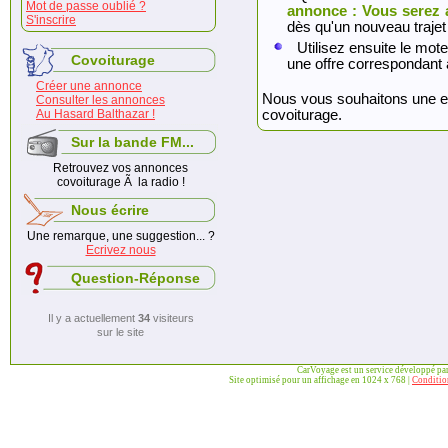
Mot de passe oublié ?
annonce : Vous serez 
S'inscrire
dès qu'un nouveau trajet
Utilisez ensuite le mote
Covoiturage
une offre correspondant 
Créer une annonce
Nous vous souhaitons une exc
Consulter les annonces
Au Hasard Balthazar !
covoiturage.
Sur la bande FM...
Retrouvez vos annonces
covoiturage Ã la radio !
Nous écrire
Une remarque, une suggestion... ?
Ecrivez nous
Question-Réponse
Il y a actuellement
34
visiteurs
sur le site
CarVoyage est un service développé pa
Site optimisé pour un affichage en 1024 x 768 |
Condition