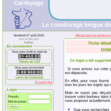
CarVoyage
Le covoiturage longue dis
Vendredi 07 août 2026
Afficher tous les trajet
Jour de fete pour
Gaétan
Fiche détai
En covoiturant
DOM
Vous avez évité le rejet de
Ce trajet a été supprimé.
Tonnes de CO2
Vous avez économisé
Si vous arrivez sur cette p
est dépassée.
Litres de Carburant
En effet, pour vous fournir
En savoir plus
tous les jours les trajets qui 
Login
Mais ne soyez pas déçu(e
trouver votre bonheur dans 
Pseudo :
vous proposer actuellement.
Mot de passe :
Que vous recherchiez 