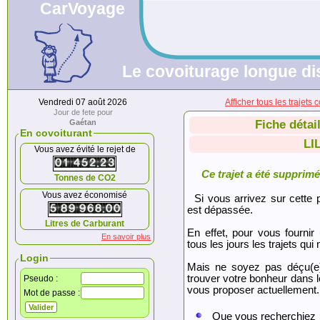
CarVoyage
Le covoiturage longue dis
Vendredi 07 août 2026
Afficher tous les traje
Jour de fete pour
Gaétan
Fiche détai
En covoiturant
LI
Vous avez évité le rejet de
Ce trajet a été supprimé.
Tonnes de CO2
Vous avez économisé
Si vous arrivez sur cette p
est dépassée.
Litres de Carburant
En effet, pour vous fournir
En savoir plus
tous les jours les trajets qui 
Login
Mais ne soyez pas déçu(e
trouver votre bonheur dans 
Pseudo :
vous proposer actuellement.
Mot de passe :
Que vous recherchiez 