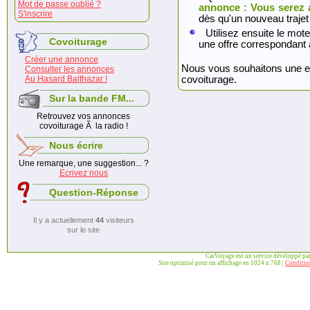
Mot de passe oublié ?
annonce : Vous serez 
S'inscrire
dès qu'un nouveau trajet
Utilisez ensuite le mote
Covoiturage
une offre correspondant 
Créer une annonce
Nous vous souhaitons une exc
Consulter les annonces
Au Hasard Balthazar !
covoiturage.
Sur la bande FM...
Retrouvez vos annonces
covoiturage Ã la radio !
Nous écrire
Une remarque, une suggestion... ?
Ecrivez nous
Question-Réponse
Il y a actuellement
44
visiteurs
sur le site
CarVoyage est un service développé pa
Site optimisé pour un affichage en 1024 x 768 |
Condition