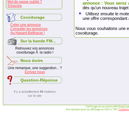
Mot de passe oublié ?
annonce : Vous serez 
S'inscrire
dès qu'un nouveau trajet
Utilisez ensuite le mote
Covoiturage
une offre correspondant 
Créer une annonce
Nous vous souhaitons une exc
Consulter les annonces
Au Hasard Balthazar !
covoiturage.
Sur la bande FM...
Retrouvez vos annonces
covoiturage Ã la radio !
Nous écrire
Une remarque, une suggestion... ?
Ecrivez nous
Question-Réponse
Il y a actuellement
44
visiteurs
sur le site
CarVoyage est un service développé pa
Site optimisé pour un affichage en 1024 x 768 |
Condition