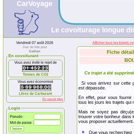
CarVoyage
Le covoiturage longue dis
Vendredi 07 août 2026
Afficher tous les traje
Jour de fete pour
Gaétan
Fiche détai
En covoiturant
BOU
Vous avez évité le rejet de
Ce trajet a été supprimé.
Tonnes de CO2
Vous avez économisé
Si vous arrivez sur cette p
est dépassée.
Litres de Carburant
En effet, pour vous fournir
En savoir plus
tous les jours les trajets qui 
Login
Mais ne soyez pas déçu(e
trouver votre bonheur dans 
Pseudo :
vous proposer actuellement.
Mot de passe :
Que vous recherchiez 